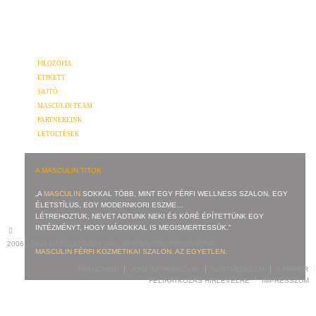
FILOZÓFIA
ETIKETT
SAJTÓ
MASCULIN TEAM
PARTNEREINK
LETÖLTÉSEK
A MASCULIN TITOK
„A
MASCULIN
SOKKAL TÖBB, MINT EGY FÉRFI WELLNESS SZALON. EGY
ÉLETSTÍLUS, EGY MODERNKORI ESZME…
LÉTREHOZTUK, NEVET ADTUNK NEKI ÉS KÖRÉ ÉPÍTETTÜNK EGY
INTÉZMÉNYT, HOGY MÁSOKKAL IS MEGISMERTESSÜK.”
2006 - 2024 MASCULIN DAY SPA. MINDEN JOG FENNTARTVA!
MASCULIN FÉRFI KOZMETIKAI SZALON. AZ EGYETLEN.
FRANCHISE
JOGI INFORMÁCIÓK
ADATVÉDELEM
KARRIER
FELIRATKOZÁS HÍRLEVÉLRE
IMPRESSZUM