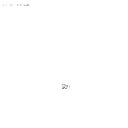
|
ENGLISH
MAGYAR
A SZALON
SZOLGÁLTATÁSOK
ÁRJEGYZÉK
GENTLEMEN'S CLUB
FOTÓGALÉRIA
ELÉRHETÖSÉGEK
WEBSHOP
BEJELENTKEZÉS
FÉRFI KOZMETIKAI SZALON
.