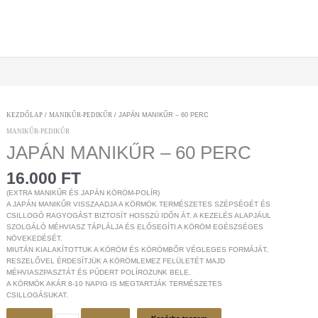
JAPÁN
KEZDŐLAP
/
MANIKŰR-PEDIKŰR
/ JAPÁN MANIKŰR – 60 PERC
MANIKŰR
MANIKŰR-PEDIKŰR
–
JAPÁN MANIKŰR – 60 PERC
60
PERC
MENNYISÉG
16.000
FT
(EXTRA MANIKŰR ÉS JAPÁN KÖRÖM-POLÍR)
A JAPÁN MANIKŰR VISSZAADJA A KÖRMÖK TERMÉSZETES SZÉPSÉGÉT ÉS
CSILLOGÓ RAGYOGÁST BIZTOSÍT HOSSZÚ IDŐN ÁT. A KEZELÉS ALAPJÁUL
SZOLGÁLÓ MÉHVIASZ TÁPLÁLJA ÉS ELŐSEGÍTI A KÖRÖM EGÉSZSÉGES
NÖVEKEDÉSÉT.
MIUTÁN KIALAKÍTOTTUK A KÖRÖM ÉS KÖRÖMBŐR VÉGLEGES FORMÁJÁT,
RESZELŐVEL ÉRDESÍTJÜK A KÖRÖMLEMEZ FELÜLETÉT MAJD
MÉHVIASZPASZTÁT ÉS PÚDERT POLÍROZUNK BELE.
A KÖRMÖK AKÁR 8-10 NAPIG IS MEGTARTJÁK TERMÉSZETES
CSILLOGÁSUKAT.