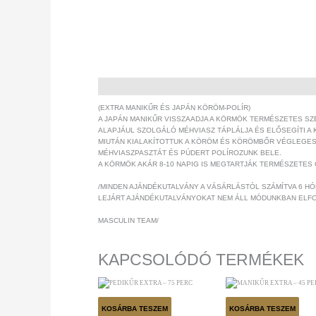
LEÍRÁS
(EXTRA MANIKŰR ÉS JAPÁN KÖRÖM-POLÍR)
A JAPÁN MANIKŰR VISSZAADJA A KÖRMÖK TERMÉSZETES SZ
ALAPJÁUL SZOLGÁLÓ MÉHVIASZ TÁPLÁLJA ÉS ELŐSEGÍTI 
MIUTÁN KIALAKÍTOTTUK A KÖRÖM ÉS KÖRÖMBŐR VÉGLEGES
MÉHVIASZPASZTÁT ÉS PÚDERT POLÍROZUNK BELE.
A KÖRMÖK AKÁR 8-10 NAPIG IS MEGTARTJÁK TERMÉSZETES 
/MINDEN AJÁNDÉKUTALVÁNY A VÁSÁRLÁSTÓL SZÁMÍTVA 6 H
LEJÁRT AJÁNDÉKUTALVÁNYOKAT NEM ÁLL MÓDUNKBAN ELF
MASCULIN TEAM/
KAPCSOLÓDÓ TERMÉKEK
KOSÁRBA TESZEM
KOSÁRBA TESZEM