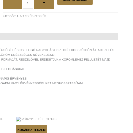
Kosárba teszem
-
+
KATEGÓRIA:
MANIKŰR-PEDIKŰR
ÉPSÉGÉT ÉS CSILLOGÓ RAGYOGÁST BIZTOSÍT HOSSZÚ IDŐN ÁT. A KEZELÉS
A KÖRÖM EGÉSZSÉGES NÖVEKEDÉSÉT.
 FORMÁJÁT, RESZELŐVEL ÉRDESÍTJÜK A KÖRÖMLEMEZ FELÜLETÉT MAJD
CSILLOGÁSUKAT.
ÓNAPIG ÉRVÉNYES.
OGADNI VAGY ÉRVÉNYESSÉGÜKET MEGHOSSZABBÍTANI.
KOSÁRBA TESZEM