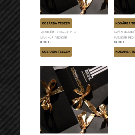
KOSÁRBA TESZEM
KOSÁRBA T
MANIKŰR EXTRA – 45 PERC
JAPÁN MANIKŰR
MANIKŰR-PEDIKŰR
MANIKŰR-PED
8.500
FT
16.000
FT
KOSÁRBA TESZEM
KOSÁRBA T