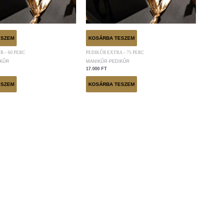
ESZEM
KOSÁRBA TESZEM
 – 60 PERC
PEDIKŰR EXTRA – 75 PERC
IKŰR
MANIKŰR-PEDIKŰR
17.000
FT
ESZEM
KOSÁRBA TESZEM