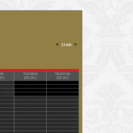
«
»
13.hét
ek
Szombat
Vasárnap
8.)
(03.29.)
(03.30.)