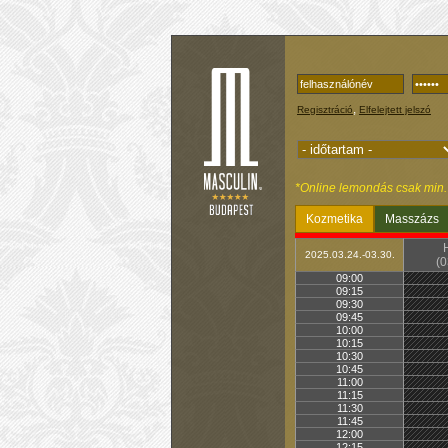
,
Regisztráció
Elfelejtett jelszó
*Online lemondás csak min. 1
Kozmetika
Masszázs
2025.03.24.-03.30.
(0
09:00
09:15
09:30
09:45
10:00
10:15
10:30
10:45
11:00
11:15
11:30
11:45
12:00
12:15