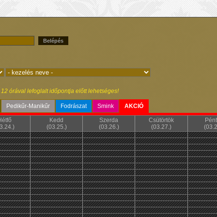
Belépés
2 órával lefoglalt időpontja előtt lehetséges!
Pedikűr-Manikűr
Fodrászat
Smink
AKCIÓ
Hétfő
Kedd
Szerda
Csütörtök
Pént
3.24.)
(03.25.)
(03.26.)
(03.27.)
(03.2