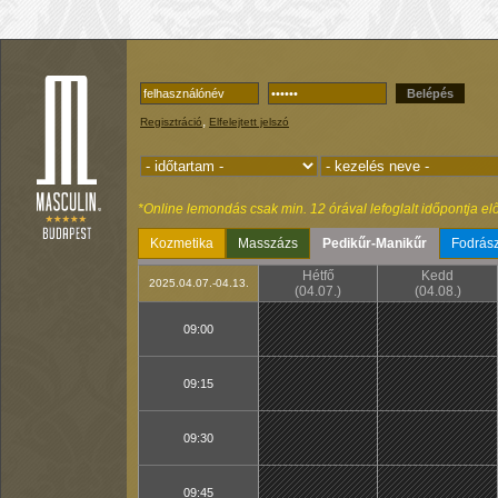
Belépés
,
Regisztráció
Elfelejtett jelszó
*Online lemondás csak min. 12 órával lefoglalt időpontja elő
Kozmetika
Masszázs
Pedikűr-Manikűr
Fodrász
Hétfő
Kedd
2025.04.07.-04.13.
(04.07.)
(04.08.)
09:00
09:15
09:30
09:45