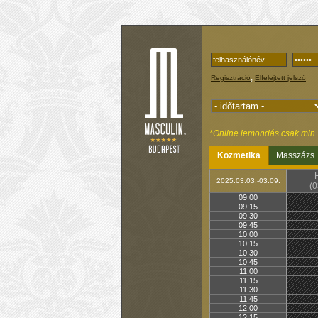
,
Regisztráció
Elfelejtett jelszó
*Online lemondás csak min. 1
Kozmetika
Masszázs
2025.03.03.-03.09.
(0
09:00
09:15
09:30
09:45
10:00
10:15
10:30
10:45
11:00
11:15
11:30
11:45
12:00
12:15