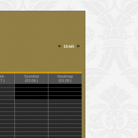
«
»
10.hét
ek
Szombat
Vasárnap
7.)
(03.08.)
(03.09.)