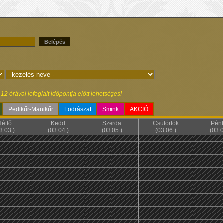
Belépés
2 órával lefoglalt időpontja előtt lehetséges!
Pedikűr-Manikűr
Fodrászat
Smink
AKCIÓ
Hétfő
Kedd
Szerda
Csütörtök
Pént
3.03.)
(03.04.)
(03.05.)
(03.06.)
(03.0