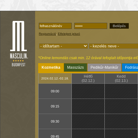
Belépés
,
Regisztráció
Elfelejtett jelszó
*Online lemondás csak min. 12 órával lefoglalt időpontja elő
Kozmetika
Masszázs
Pedikűr-Manikűr
Fodrász
Hétfő
Kedd
2024.02.12.-02.18.
(02.12.)
(02.13.)
09:00
09:15
09:30
09:45