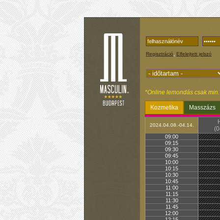
,
Regisztráció
Elfelejtett jelszó
*Online lemondás csak min. 1
Kozmetika
Masszázs
2024.04.08.-04.14.
(0
09:00
09:15
09:30
09:45
10:00
10:15
10:30
10:45
11:00
11:15
11:30
11:45
12:00
12:15