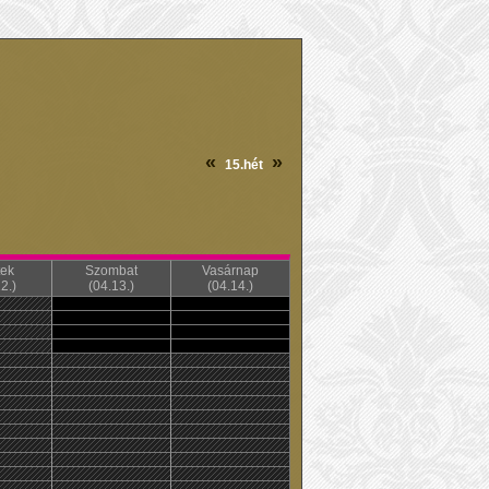
«
»
15.hét
ek
Szombat
Vasárnap
2.)
(04.13.)
(04.14.)