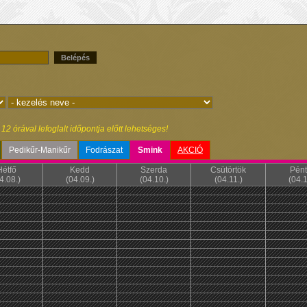
Belépés
2 órával lefoglalt időpontja előtt lehetséges!
Pedikűr-Manikűr
Fodrászat
Smink
AKCIÓ
Hétfő
Kedd
Szerda
Csütörtök
Pént
4.08.)
(04.09.)
(04.10.)
(04.11.)
(04.1