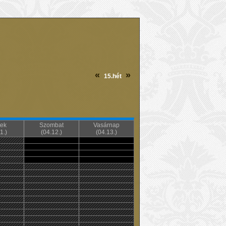
«
»
15.hét
ek
Szombat
Vasárnap
1.)
(04.12.)
(04.13.)