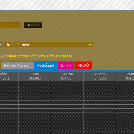
Belépés
2 órával lefoglalt időpontja előtt lehetséges!
Pedikűr-Manikűr
Fodrászat
Smink
AKCIÓ
Hétfő
Kedd
Szerda
Csütörtök
Pént
4.07.)
(04.08.)
(04.09.)
(04.10.)
(04.1