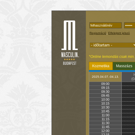
,
Regisztráció
Elfelejtett jelszó
*Online lemondás csak min. 1
Kozmetika
Masszázs
2025.04.07.-04.13.
(0
09:00
09:15
09:30
09:45
10:00
10:15
10:30
10:45
11:00
11:15
11:30
11:45
12:00
12:15