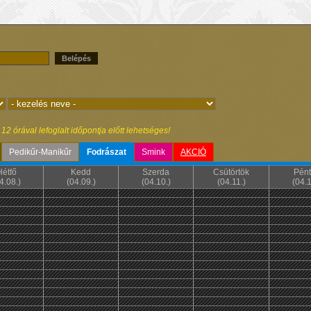
Belépés
2 órával lefoglalt időpontja előtt lehetséges!
Pedikűr-Manikűr
Fodrászat
Smink
AKCIÓ
Hétfő
Kedd
Szerda
Csütörtök
Pént
4.08.)
(04.09.)
(04.10.)
(04.11.)
(04.1