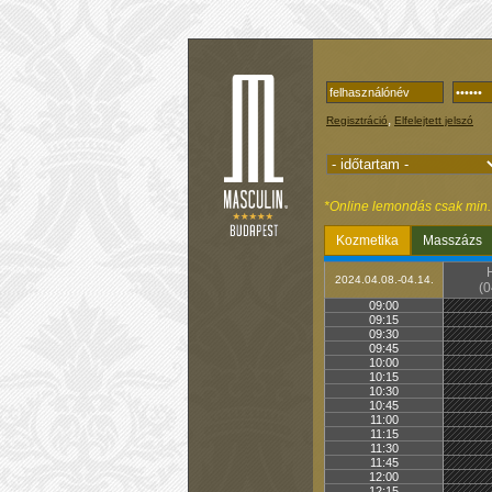
,
Regisztráció
Elfelejtett jelszó
*Online lemondás csak min. 1
Kozmetika
Masszázs
2024.04.08.-04.14.
(0
09:00
09:15
09:30
09:45
10:00
10:15
10:30
10:45
11:00
11:15
11:30
11:45
12:00
12:15