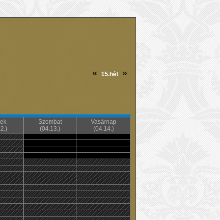
«
»
15.hét
ek
Szombat
Vasárnap
2.)
(04.13.)
(04.14.)