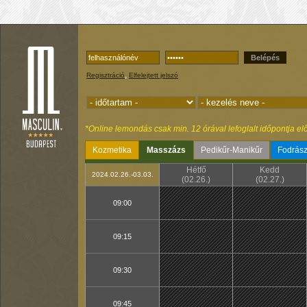
Belépés
,
Regisztráció
Elfelejtett jelszó
*Online lemondás csak min. 12 órával lefoglalt időpontja elő
Kozmetika
Masszázs
Pedikűr-Manikűr
Fodrász
Hétfő
Kedd
2024.02.26.-03.03.
(02.26.)
(02.27.)
09:00
09:15
09:30
09:45